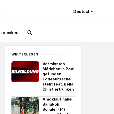
M
Deutsch
chroniken
WEITERLESEN
Vermisstes
Mädchen in Pool
gefunden:
Todesursache
steht fest: Bella
(3) ist ertrunken
Amoklauf nahe
Bangkok:
Schüler (14)