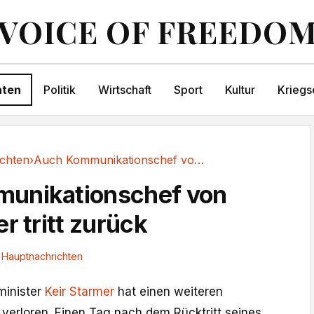
VOICE OF FREEDO
hten
Politik
Wirtschaft
Sport
Kultur
Kriegs
chten
›
Auch Kommunikationschef von Keir Starmer tritt zurück
unikationschef von
r tritt zurück
Hauptnachrichten
minister
Keir Starmer
hat einen weiteren
 verloren. Einen Tag nach dem Rücktritt seines