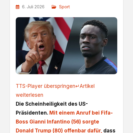
6. Juli 2026
Sport
TTS-Player überspringen
↵
Artikel
weiterlesen
Die Scheinheiligkeit des US-
Präsidenten.
Mit einem Anruf bei Fifa-
Boss Gianni Infantino (56) sorgte
Donald Trump (80) offenbar dafür,
dass