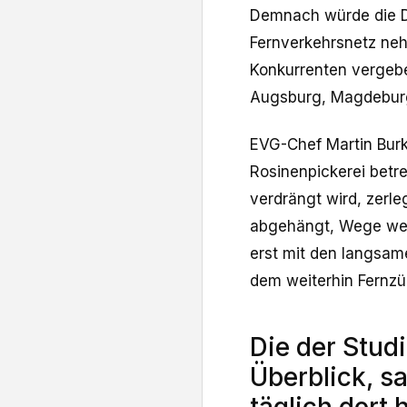
Demnach würde die D
Fernverkehrsnetz ne
Konkurrenten vergeb
Augsburg, Magdeburg
EVG-Chef Martin Burke
Rosinenpickerei betr
verdrängt wird, zerl
abgehängt, Wege wer
erst mit den langsa
dem weiterhin Fernzü
Die der Stud
Überblick, sa
täglich dort