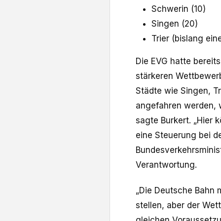
Schwerin (10)
Singen (20)
Trier (bislang ei
Die EVG hatte bereit
stärkeren Wettbewerb
Städte wie Singen, T
angefahren werden, w
sagte Burkert. „Hier 
eine Steuerung bei d
Bundesverkehrsminist
Verantwortung.
„Die Deutsche Bahn 
stellen, aber der Wet
gleichen Voraussetzu